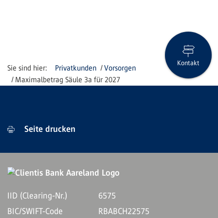
Kontakt
Privatkunden
Vorsorgen
Maximalbetrag Säule 3a für 2027
Seite drucken
IID (Clearing-Nr.)
6575
BIC/SWIFT-Code
RBABCH22575