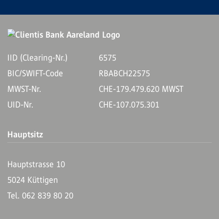
IID (Clearing-Nr.)
6575
BIC/SWIFT-Code
RBABCH22575
MWST-Nr.
CHE-179.479.620 MWST
UID-Nr.
CHE-107.075.301
Hauptsitz
Hauptstrasse 10
5024 Küttigen
Tel. 062 839 80 20