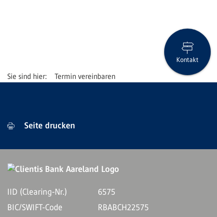
Kontakt
Termin vereinbaren
Seite drucken
IID (Clearing-Nr.)
6575
BIC/SWIFT-Code
RBABCH22575