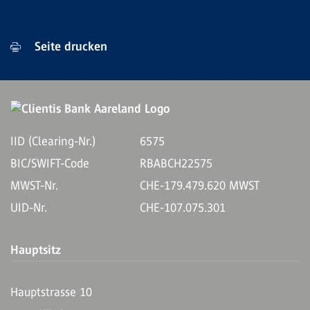
Seite drucken
IID (Clearing-Nr.)
6575
BIC/SWIFT-Code
RBABCH22575
MWST-Nr.
CHE-179.479.620 MWST
UID-Nr.
CHE-107.075.301
Hauptsitz
Hauptstrasse 10