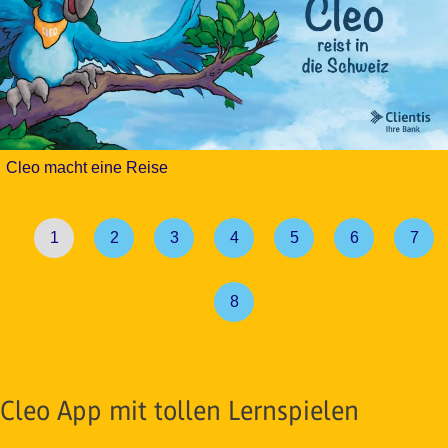
Cleo macht eine Reise
1
2
3
4
5
6
7
8
Cleo App mit tollen Lernspielen