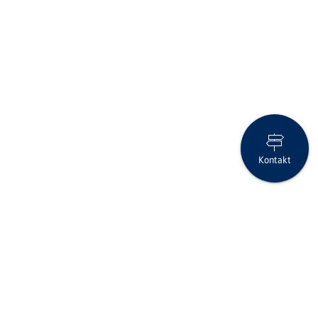
Kontakt
Clientis Bank Aareland mit erfreulichem Halbjahresergebnis,
gesteigerten Kundengeldern und Kundenausleihungen