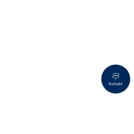
Kontakt
Sicher, smart, kostenlos: Die debiX+ App – ab sofort in neuem
Design