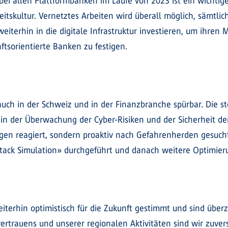
bei allen Plattformbanken im Laufe von 2023 ist ein wichtige
itskultur. Vernetztes Arbeiten wird überall möglich, sämtli
terhin in die digitale Infrastruktur investieren, um ihren
ftsorientierte Banken zu festigen.
auch in der Schweiz und in der Finanzbranche spürbar. Die 
n der Überwachung der Cyber-Risiken und der Sicherheit der 
gen reagiert, sondern proaktiv nach Gefahrenherden gesucht
ttack Simulation» durchgeführt und danach weitere Optimie
iterhin optimistisch für die Zukunft gestimmt und sind über
vertrauens und unserer regionalen Aktivitäten sind wir zuve