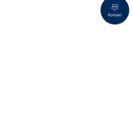
Kontakt
Vier Beförderungen bei der CBA
Seite drucken
IID (Clearing-Nr.)
6575
BIC/SWIFT-Code
RBABCH22575