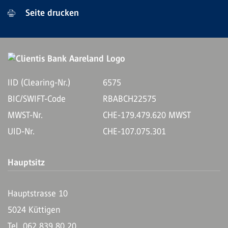
Seite drucken
IID (Clearing-Nr.)
6575
BIC/SWIFT-Code
RBABCH22575
MWST-Nr.
CHE-179.479.620 MWST
UID-Nr.
CHE-107.075.301
Hauptsitz
Hauptstrasse 10
5024 Küttigen
Tel. 062 839 80 20