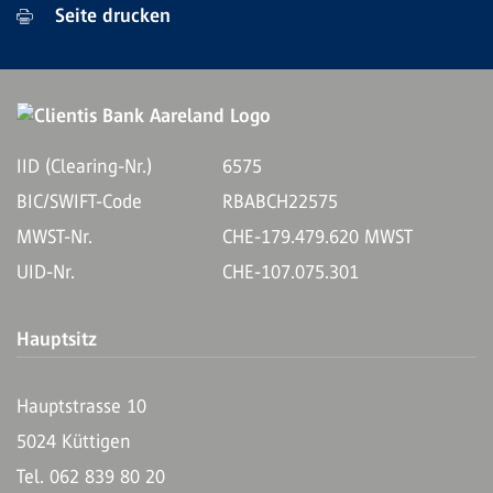
Seite drucken
IID (Clearing-Nr.)
6575
BIC/SWIFT-Code
RBABCH22575
MWST-Nr.
CHE-179.479.620 MWST
UID-Nr.
CHE-107.075.301
Hauptsitz
Hauptstrasse 10
5024 Küttigen
Tel. 062 839 80 20